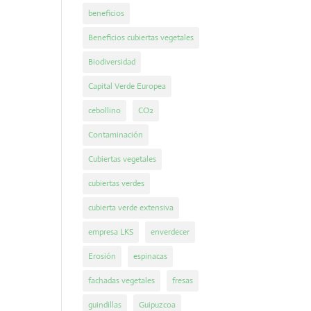
beneficios
Beneficios cubiertas vegetales
Biodiversidad
Capital Verde Europea
cebollino
CO2
Contaminación
Cubiertas vegetales
cubiertas verdes
cubierta verde extensiva
empresa LKS
enverdecer
Erosión
espinacas
fachadas vegetales
fresas
guindillas
Guipuzcoa