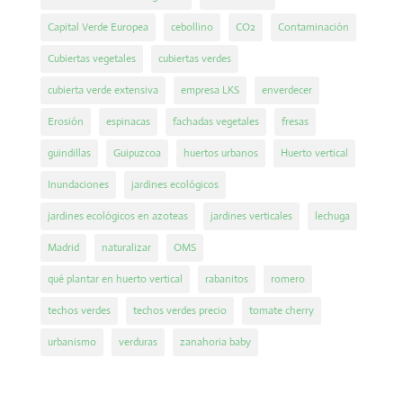
Capital Verde Europea
cebollino
CO2
Contaminación
Cubiertas vegetales
cubiertas verdes
cubierta verde extensiva
empresa LKS
enverdecer
Erosión
espinacas
fachadas vegetales
fresas
guindillas
Guipuzcoa
huertos urbanos
Huerto vertical
Inundaciones
jardines ecológicos
jardines ecológicos en azoteas
jardines verticales
lechuga
Madrid
naturalizar
OMS
qué plantar en huerto vertical
rabanitos
romero
techos verdes
techos verdes precio
tomate cherry
urbanismo
verduras
zanahoria baby